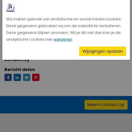
Met een eindstand van 21-12 was ASVD duidelijk de
bovenliggende partij, waarmee ze hun dominantie in deze
Wij maken gebruik van analytische en social media cookies.
wedstrijd bevestigden.
Deze gegevens gebruiken wij om de website te verbeteren.
Deze gegevens blijven anoniem. Wil je dit niet dan kan je de
analytische cookies hier
weigeren
Wijzigingen opslaan
Kimberley
Bericht delen
Neem contact op