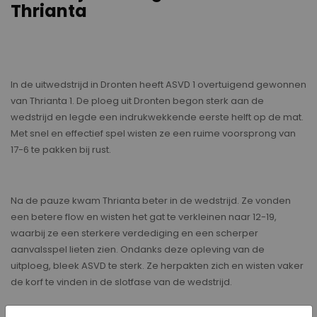
Thrianta
In de uitwedstrijd in Dronten heeft ASVD 1 overtuigend gewonnen
van Thrianta 1. De ploeg uit Dronten begon sterk aan de
wedstrijd en legde een indrukwekkende eerste helft op de mat.
Met snel en effectief spel wisten ze een ruime voorsprong van
17-6 te pakken bij rust.
Na de pauze kwam Thrianta beter in de wedstrijd. Ze vonden
een betere flow en wisten het gat te verkleinen naar 12-19,
waarbij ze een sterkere verdediging en een scherper
aanvalsspel lieten zien. Ondanks deze opleving van de
uitploeg, bleek ASVD te sterk. Ze herpakten zich en wisten vaker
de korf te vinden in de slotfase van de wedstrijd.