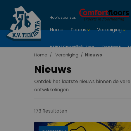
Hoofdsponsor:
Home
Teams
Vereniging
KNKV Sportlink App
Contact
L
Home
Vereniging
Nieuws
Nieuws
Ontdek het laatste nieuws binnen de veren
ontwikkelingen.
173 Resultaten