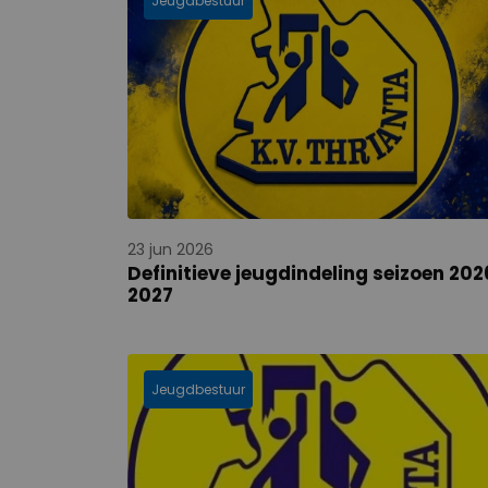
Jeugdbestuur
23 jun 2026
Definitieve jeugdindeling seizoen 202
2027
Jeugdbestuur