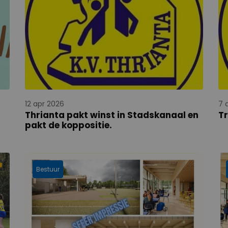
12 apr 2026
7 
Thrianta pakt winst in Stadskanaal en
Tr
pakt de koppositie.
Bestuur