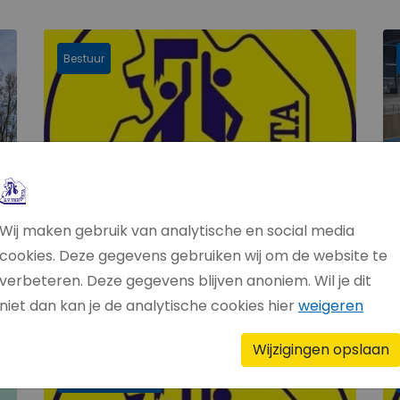
Bestuur
Wij maken gebruik van analytische en social media
cookies. Deze gegevens gebruiken wij om de website te
23 apr 2026
20
verbeteren. Deze gegevens blijven anoniem. Wil je dit
jd
Vacature Secretaris.
H
- 
niet dan kan je de analytische cookies hier
weigeren
Wijzigingen opslaan
Wedstrijdverslag