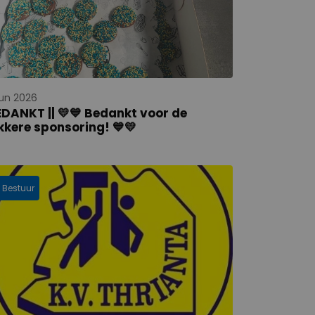
jun 2026
DANKT || 💛💙 Bedankt voor de
kkere sponsoring! 💙💛
Bestuur