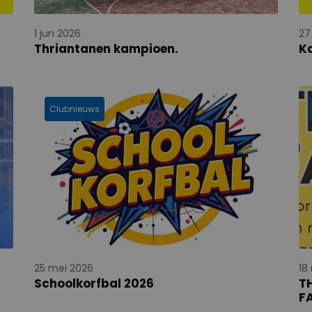
1 jun 2026
27
Thriantanen kampioen.
K
Clubnieuws
25 mei 2026
18
Schoolkorfbal 2026
T
FA