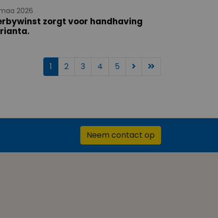
 maa 2026
erbywinst zorgt voor handhaving
rianta.
1
2
3
4
5
Neem contact op