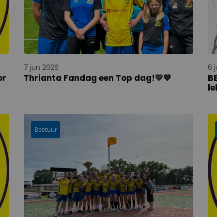
7 jun 2026
6 
or
Thrianta Fandag een Top dag!💛💙
BE
le
Bestuur