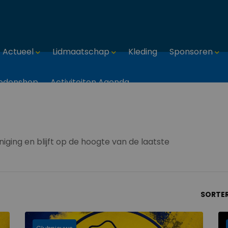
Actueel
Lidmaatschap
Kleding
Sponsoren
edenshop
Activiteiten Agenda
iging en blijft op de hoogte van de laatste
SORTE