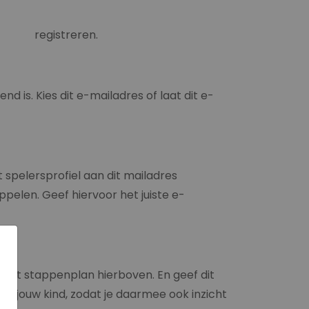
 dan registreren.
d is. Kies dit e-mailadres of laat dit e-
 spelersprofiel aan dit mailadres
ppelen. Geef hiervoor het juiste e-
s het stappenplan hierboven. En geef dit
an jouw kind, zodat je daarmee ook inzicht