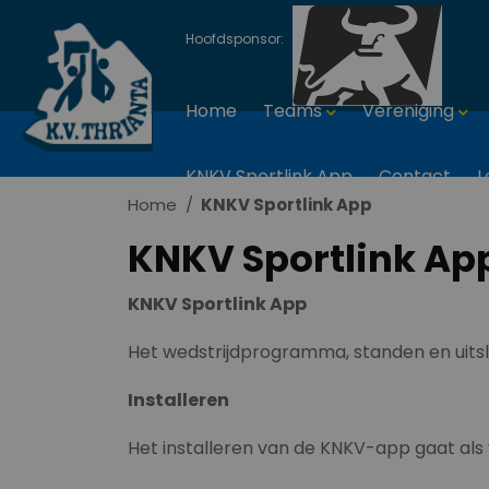
Hoofdsponsor:
Home
Teams
Vereniging
KNKV Sportlink App
Contact
L
Home
KNKV Sportlink App
KNKV Sportlink Ap
KNKV Sportlink App
Het wedstrijdprogramma, standen en uitsla
Installeren
Het installeren van de KNKV-app gaat als 