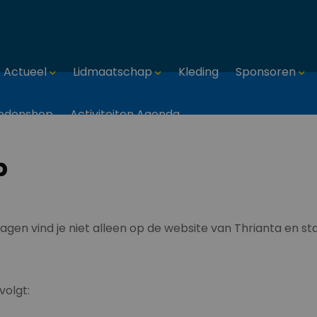
Actueel
Lidmaatschap
Kleding
Sponsoren
edenshop
Activiteiten Agenda
p
gen vind je niet alleen op de website van Thrianta en s
volgt: