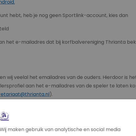
ndroid.
-account hebt, heb je nog geen Sportlink-account, kies
teld
an het e-mailadres dat bij korfbalvereniging Thrianta beken
 wij veelal het emailadres van de ouders. Hierdoor is het
ersprofiel aan het e-mailadres van de speler te laten ko
etariaat@thrianta.nl
).
r
l je hiervan gebruik maken, installeer dan de App volgen
Wij maken gebruik van analytische en social media
j voegen dit e-mailadres dan toe aan het spelersprofiel v