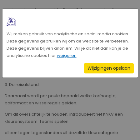
bestaande systeem met A-, B-, en C-teams overbodig.
Nieuwe poule-indeling
Wij maken gebruik van analytische en social media cookies.
Deze gegevens gebruiken wij om de website te verbeteren.
Poules worden voortaan samengesteld op basis van drie
Deze gegevens blijven anoniem. Wil je dit niet dan kan je de
factoren:
analytische cookies hier
weigeren
1. De sterkte van het team.
Wijzigingen opslaan
2. De gemiddelde leeftijd van de spelers.
3. De reisafstand.
Daarnaast wordt per poule bepaald welke korfhoogte,
balformaat en wisselregels gelden.
Om dit overzichtelijk te houden, introduceert het KNKV een
kleurensysteem. Teams spelen
alleen tegen tegenstanders uit dezelfde kleurcategorie.