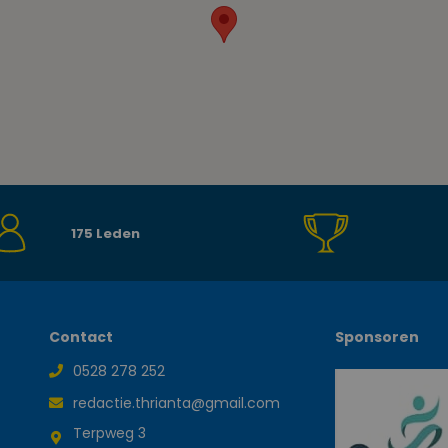
175 Leden
Contact
Sponsoren
0528 278 252
redactie.thrianta@gmail.com
Terpweg 3