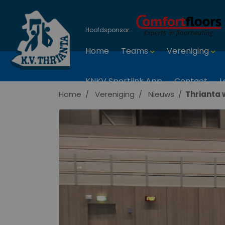
Hoofdsponsor:
Home
Teams
Vereniging
KNKV Sportlink App
Contact
L
Home
Vereniging
Nieuws
Thrianta 