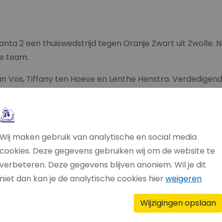
ianta 2 een thuiswedstrijd tegen Oranje Zwart uit Zwolle.
te team.
 Vos, Tiffany ten Hoeve en Lenthe Henstra. Verdedigend
ffers. Helaas begon de wedstrijd, net als de vorige twe
inuten stond Thrianta 4-7 achter.
r het voor Thrianta lastig was om de juiste personen te b
Wij maken gebruik van analytische en social media
oor goede keuzes te maken kwamen ze terug tot 13-13 bi
cookies. Deze gegevens gebruiken wij om de website te
 ze door wilden pakken. Met twee doelpunten van Jonathan
verbeteren. Deze gegevens blijven anoniem. Wil je dit
as niet vasthouden. Oranje Zwart kwam terug en liep zelfs
niet dan kan je de analytische cookies hier
weigeren
Wijzigingen opslaan
 mooie schoten en strafworpen de wedstrijd alsnog naar 