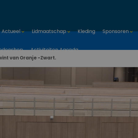
Actueel
Lidmaatschap
Kleding
Sponsoren
edenshop
Activiteiten Agenda
wint van Oranje -Zwart.