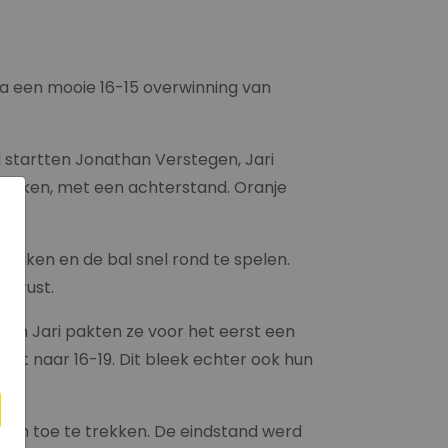
 Na een mooie 16-15 overwinning van
 startten Jonathan Verstegen, Jari
e weken, met een achterstand. Oranje
ereiken en de bal snel rond te spelen.
j rust.
 en Jari pakten ze voor het eerst een
 uit naar 16-19. Dit bleek echter ook hun
zich toe te trekken. De eindstand werd