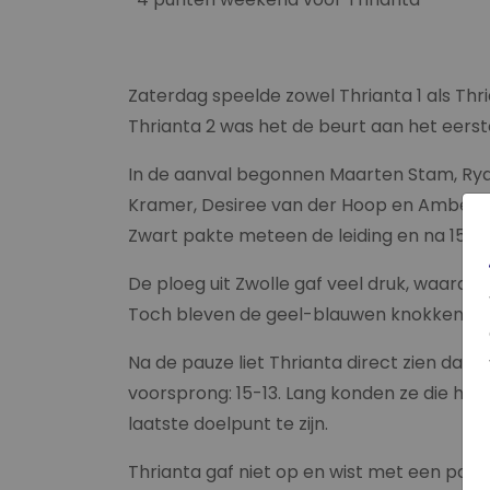
Zaterdag speelde zowel Thrianta 1 als Thr
Thrianta 2 was het de beurt aan het eers
In de aanval begonnen Maarten Stam, Ryan
Kramer, Desiree van der Hoop en Amber Le
Zwart pakte meteen de leiding en na 15 m
De ploeg uit Zwolle gaf veel druk, waardoo
Toch bleven de geel-blauwen knokken en d
Na de pauze liet Thrianta direct zien dat
voorsprong: 15-13. Lang konden ze die hela
laatste doelpunt te zijn.
Thrianta gaf niet op en wist met een paar