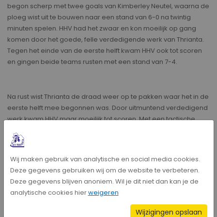
begon scherp met twee goals van Kimberley Neutel, waarna de
ploeg wist uit te bouwen naar een stand van 6-0 na twintig
minuten spelen. HHV had het zwaar en kon moeilijk op gang
komen door het goede, felle verdedigende werk van Thrianta.
Tegen het einde van de eerste helft kwam HHV ook tot scoren
en gingen beide teams rusten met een stand van 7-4.
Na rust wist Thrianta de draad weer op te pakken waar het in de
eerste helft mee begonnen was. Door uitmuntend verdedigend
werk kwam HHV maar moeilijk tot scoren. Met een tactische
wissel aan de kant van Thrianta bracht coach Wouter Neutel
zichzelf in voor Jonathan Verstegen. Dat leverde direct twee
goals op, waardoor Thrianta uitliep naar een stand van 14-7.
Wij maken gebruik van analytische en social media cookies.
Deze gegevens gebruiken wij om de website te verbeteren.
Deze gegevens blijven anoniem. Wil je dit niet dan kan je de
Met nog ruim tien minuten te spelen moest Thrianta de wedstrijd
analytische cookies hier
weigeren
zien binnen te slepen. Dankzij sterk verdedigend werk en veel
rust in de aanval wist Thrianta de wedstrijd gecontroleerd uit te
Wijzigingen opslaan