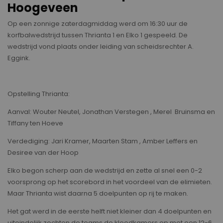
Hoogeveen
Op een zonnige zaterdagmiddag werd om 16:30 uur de
korfbalwedstrijd tussen Thrianta 1 en Elko 1 gespeeld. De
wedstrijd vond plaats onder leiding van scheidsrechter A.
Eggink.
Opstelling Thrianta:
Aanval: Wouter Neutel, Jonathan Verstegen , Merel Bruinsma en
Tiffany ten Hoeve
Verdediging: Jari Kramer, Maarten Stam , Amber Leffers en
Desiree van der Hoop
Elko begon scherp aan de wedstrijd en zette al snel een 0-2
voorsprong op het scorebord in het voordeel van de elimieten.
Maar Thrianta wist daarna 5 doelpunten op rij te maken.
Het gat werd in de eerste helft niet kleiner dan 4 doelpunten en
uiteindelijk zochten de teams de kleedkamers op met een 12-6