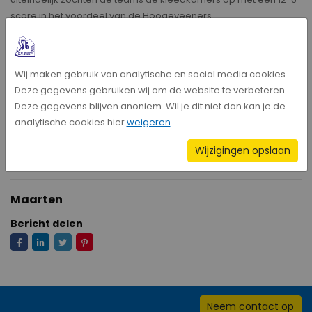
score in het voordeel van de Hoogeveeners.
Na rust bleef Thrianta geconcentreerd spelen en ging de score
Wij maken gebruik van analytische en social media cookies.
geleidelijk door.
Deze gegevens gebruiken wij om de website te verbeteren.
Deze gegevens blijven anoniem. Wil je dit niet dan kan je de
de wedstrijd van Thrianta kwam geen moment in gevaar.
analytische cookies hier
weigeren
Wijzigingen opslaan
Eindstand: 21-15
Maarten
Bericht delen
Neem contact op