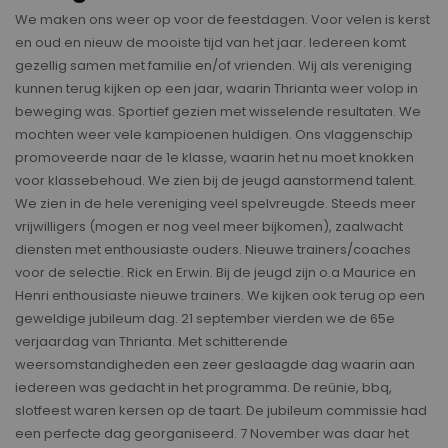
We maken ons weer op voor de feestdagen. Voor velen is kerst
en oud en nieuw de mooiste tijd van het jaar. Iedereen komt
gezellig samen met familie en/of vrienden. Wij als vereniging
kunnen terug kijken op een jaar, waarin Thrianta weer volop in
beweging was. Sportief gezien met wisselende resultaten. We
mochten weer vele kampioenen huldigen. Ons vlaggenschip
promoveerde naar de 1e klasse, waarin het nu moet knokken
voor klassebehoud. We zien bij de jeugd aanstormend talent.
We zien in de hele vereniging veel spelvreugde. Steeds meer
vrijwilligers (mogen er nog veel meer bijkomen), zaalwacht
diensten met enthousiaste ouders. Nieuwe trainers/coaches
voor de selectie. Rick en Erwin. Bij de jeugd zijn o.a Maurice en
Henri enthousiaste nieuwe trainers. We kijken ook terug op een
geweldige jubileum dag. 21 september vierden we de 65e
verjaardag van Thrianta. Met schitterende
weersomstandigheden een zeer geslaagde dag waarin aan
iedereen was gedacht in het programma. De reünie, bbq,
slotfeest waren kersen op de taart. De jubileum commissie had
een perfecte dag georganiseerd. 7 November was daar het