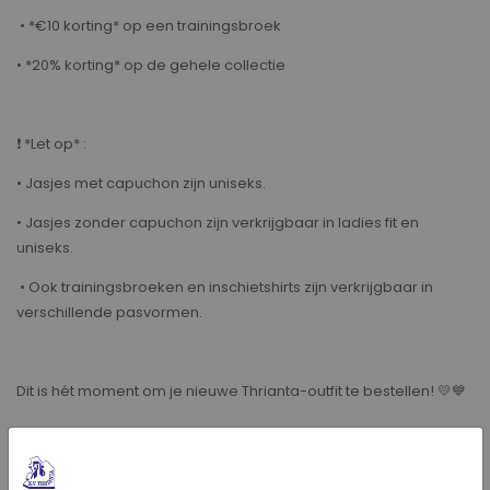
• *€10 korting* op een trainingsbroek
• *20% korting* op de gehele collectie
❗ *Let op* :
• Jasjes met capuchon zijn uniseks.
• Jasjes zonder capuchon zijn verkrijgbaar in ladies fit en
uniseks.
• Ook trainingsbroeken en inschietshirts zijn verkrijgbaar in
verschillende pasvormen.
Dit is hét moment om je nieuwe Thrianta-outfit te bestellen! 💛💙