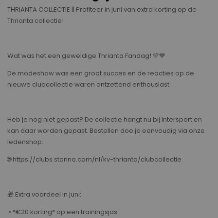
THRIANTA COLLECTIE || Profiteer in juni van extra korting op de
Thrianta collectie!
Wat was het een geweldige Thrianta Fandag! 💛💙
De modeshow was een groot succes en de reacties op de
nieuwe clubcollectie waren ontzettend enthousiast.
Heb je nog niet gepast? De collectie hangt nu bij Intersport en
kan daar worden gepast. Bestellen doe je eenvoudig via onze
ledenshop:
🌐 https://clubs.stanno.com/nl/kv-thrianta/clubcollectie⁠
🎁 Extra voordeel in juni:
• *€20 korting* op een trainingsjas