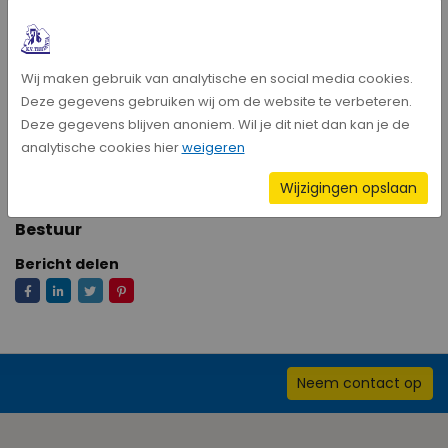
De TC en Jurgen gaan samen op zoek naar een trainer voor het
tweede team.
Wij maken gebruik van analytische en social media cookies.
Deze gegevens gebruiken wij om de website te verbeteren.
Deze gegevens blijven anoniem. Wil je dit niet dan kan je de
We heten Jurgen van harte welkom (terug) en wensen hem
analytische cookies hier
weigeren
veel succes!
Wijzigingen opslaan
Bestuur
Bericht delen
Neem contact op